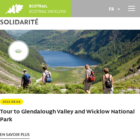
Jump
ECOTRAIL
FR
to
ECOTRAIL WICKLOW
navigation
SOLIDARITÉ
Back
EN
to
top
2022.08.04
Tour to Glendalough Valley and Wicklow National
Park
EN SAVOIR PLUS